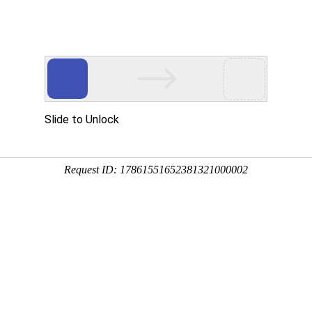
通源钢绳
量/诚信/服务为宗旨
技术答疑
合作案例
新闻中心