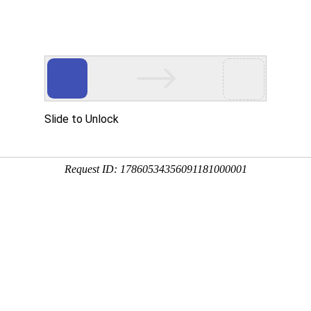
通源钢绳
量/诚信/服务为宗旨
技术答疑
合作案例
新闻中心