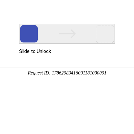
通源钢绳
量/诚信/服务为宗旨
技术答疑
合作案例
新闻中心